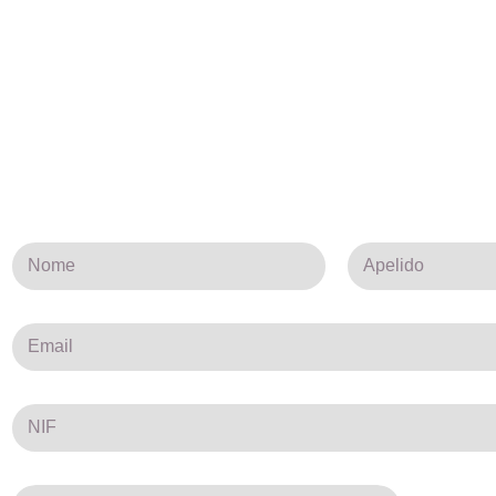
N
o
m
First
Last
e
P
*
E
a
m
c
a
k
i
N
l
o
N
*
m
I
e
F
d
*
o
E